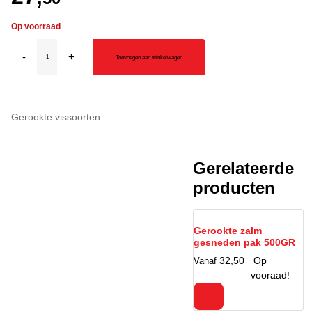
27,
50
Op voorraad
Gerookte
-
+
Toevoegen aan winkelwagen
zalm
gesneden
per
zijde
Gerookte vissoorten
aantal
Gerelateerd
producten
Gerookte zalm
gesneden pak
500GR
32,
50
Op
Vanaf
vooraad!