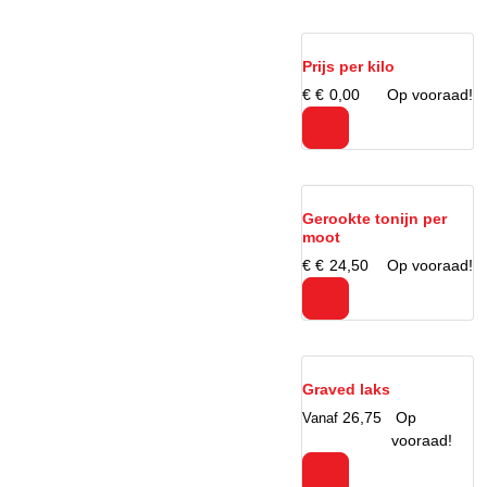
Prijs per kilo
€
Op
€
0,
00
vooraad!
Gerookte tonijn per
moot
DUTCH
€
Op
ENGLISH
€
24,
50
vooraad!
STRIKT NOODZAKELIJK
Graved laks