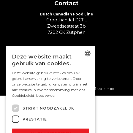
Contact
Dutch Canadian Food Line
Groothandel DCFL
Zweedsestraat 3b
7202 CK Zutphen
bestelling@dcfl.nl
+31 (0) 575 51 28 54
Deze website maakt
gebruik van cookies.
DUTCH
Deze website gebruikt cookies om uw
gebruikerservaring te verbeteren. Door
ENGLISH
onze website te gebruiken, stemt u in met
© 2026 DCFL |
Maatwerk website
webmix
alle cookies in overeenstemming met ons
Cookiebeleid.
Lees verder
STRIKT NOODZAKELIJK
PRESTATIE