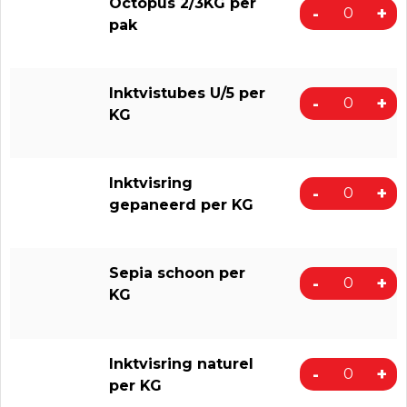
Octopus 2/3KG per
-
+
pak
Inktvistubes U/5 per
-
+
KG
Inktvisring
-
+
gepaneerd per KG
Sepia schoon per
-
+
KG
Inktvisring naturel
-
+
per KG