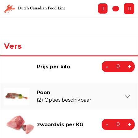
Vers
-
+
Prijs per kilo
Poon
(2) Opties beschikbaar
-
+
zwaardvis per KG