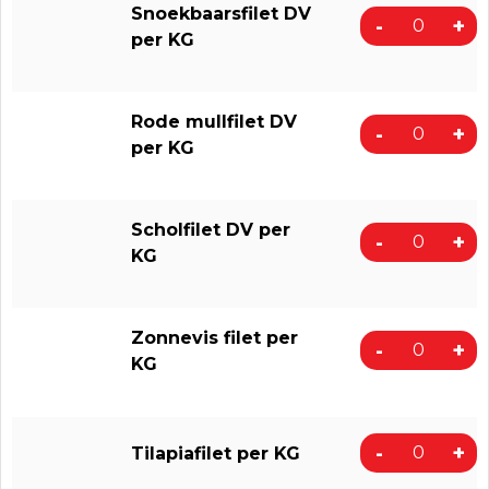
Snoekbaarsfilet DV
-
+
per KG
Rode mullfilet DV
-
+
per KG
Scholfilet DV per
-
+
KG
Zonnevis filet per
-
+
KG
-
+
Tilapiafilet per KG