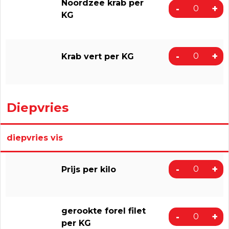
Noordzee krab per
-
+
KG
-
+
Krab vert per KG
Diepvries
diepvries vis
-
+
Prijs per kilo
gerookte forel filet
-
+
per KG