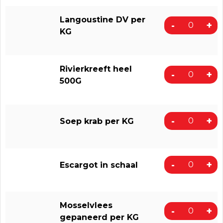
Langoustine DV per
-
+
KG
Rivierkreeft heel
-
+
500G
-
+
Soep krab per KG
-
+
Escargot in schaal
Mosselvlees
-
+
gepaneerd per KG