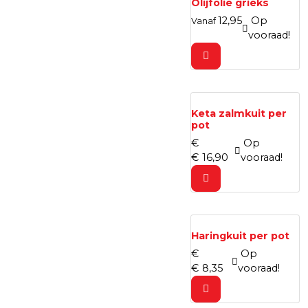
Olijfolie grieks
12,
95
Op
Vanaf
vooraad!
Keta zalmkuit per
pot
€
Op
€
16,
90
vooraad!
Haringkuit per pot
€
Op
€
8,
35
vooraad!