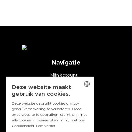
Navigatie
Mijn account
Winkel
Deze website maakt
Cookies
gebruik van cookies.
DUTCH
Contact
Deze website gebruikt cookies om uw
gebruikerservaring te verbeteren. Door
ENGLISH
Dutch Canadian Food Line
onze website te gebruiken, stemt u in met
Groothandel DCFL
alle cookies in overeenstemming met ons
Zweedsestraat 3b
Cookiebeleid.
Lees verder
7202 CK Zutphen