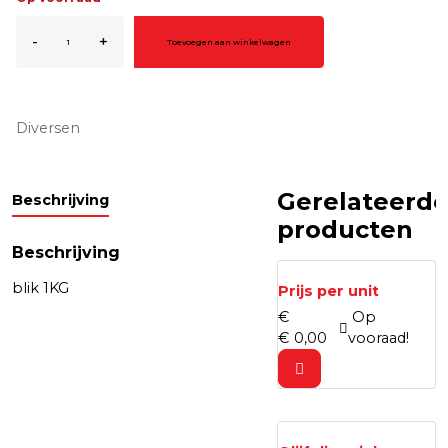
Tonijn
-
+
Toevoegen aan winkelwagen
op
blik
aantal
Diversen
Gerelateerd
Beschrijving
producten
Beschrijving
blik 1KG
Prijs per unit
€
Op
€
0,
00
vooraad!