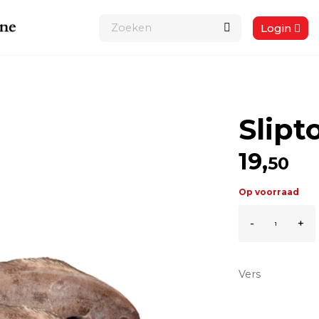
Login
Slipt
19,
50
Op voorraad
Sliptong
-
+
per
KG
aantal
Vers