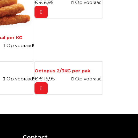
€
€
8,
95
Op vooraad!
al per KG
Op vooraad!
Octopus 2/3KG per pak
Op vooraad!
€
€
15,
95
Op vooraad!
Contact