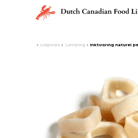
Diepvries
Garnering
Inktvisring naturel p