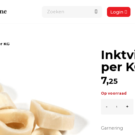
Login
er KG
Inktv
per 
7,
25
Op voorraad
Inktvisring
-
+
naturel
per
KG
aantal
Garnering