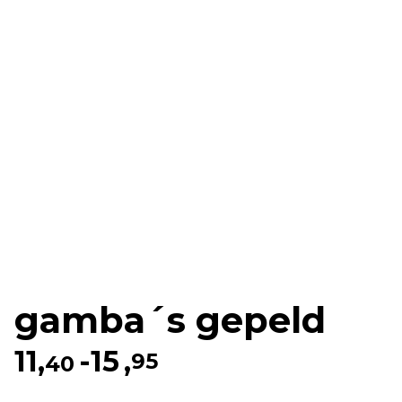
gamba´s gepeld
Prijsklasse:
11,
-
15
,
95
40