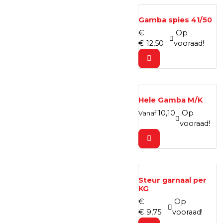
Gamba spies 41/50
€
Op
€
12,
50
vooraad!
Hele Gamba M/K
10,
10
Op
Vanaf
vooraad!
Steur garnaal per
KG
€
Op
€
9,
75
vooraad!