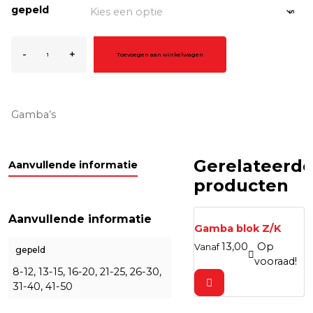
€11
gepeld
gamba
-
+
Toevoegen aan winkelwagen
´s
gepeld
aantal
Gamba’s
Gerelateerd
Aanvullende informatie
producten
Aanvullende informatie
Gamba blok Z/K
13,
00
Op
Vanaf
gepeld
vooraad!
8-12, 13-15, 16-20, 21-25, 26-30,
31-40, 41-50