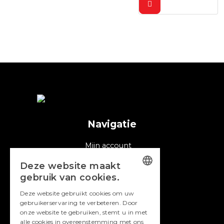
Navigatie
Mijn account
Winkel
Deze website maakt
Cookies
gebruik van cookies.
DUTCH
Contact
Deze website gebruikt cookies om uw
gebruikerservaring te verbeteren. Door
ENGLISH
Dutch Canadian Food Line
onze website te gebruiken, stemt u in met
Groothandel DCFL
alle cookies in overeenstemming met ons