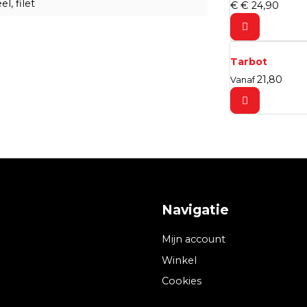
el, filet
€
€
24,
90
Tarbot
21,
80
Vanaf
Navigatie
Mijn account
Winkel
Cookies