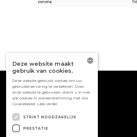
he
corvina
Deze website maakt
gebruik van cookies.
DUTCH
Deze website gebruikt cookies om uw
gebruikerservaring te verbeteren. Door
ENGLISH
onze website te gebruiken, stemt u in met
alle cookies in overeenstemming met ons
Cookiebeleid.
Lees verder
STRIKT NOODZAKELIJK
PRESTATIE