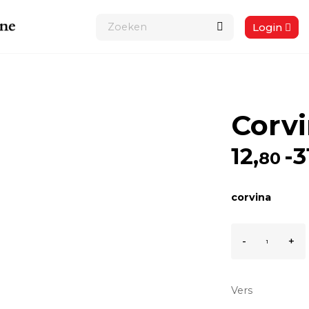
Login
Corv
Prijskl
12,
-
3
80
€12
corvina
Corvina
-
+
aantal
Vers