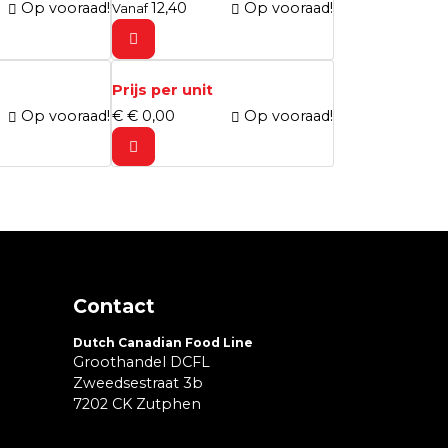
Op vooraad!
12,
40
Op vooraad!
Vanaf
Prijs per unit
Op vooraad!
€
€
0,
00
Op vooraad!
Contact
Dutch Canadian Food Line
Groothandel DCFL
Zweedsestraat 3b
7202 CK Zutphen